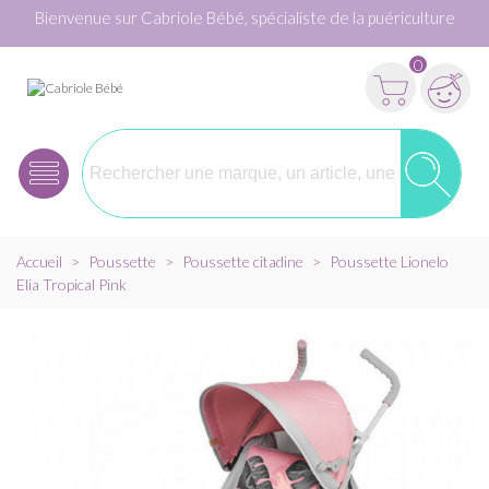
Bienvenue sur Cabriole Bébé, spécialiste de la puériculture
0
Accueil
>
Poussette
>
Poussette citadine
>
Poussette Lionelo
Elia Tropical Pink