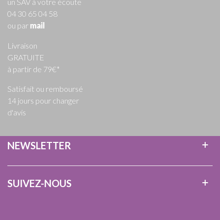
un SAV à votre écoute
04 30 65 04 58
ou par
mail
Livraison
GRATUITE
à partir de 79€*
Satisfait ou remboursé
14 jours pour changer
d'avis
NEWSLETTER
SUIVEZ-NOUS