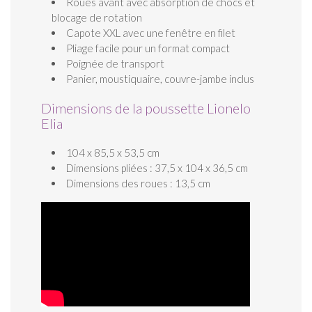
Roues avant avec absorption de chocs et
blocage de rotation
Capote XXL avec une fenêtre en filet
Pliage facile pour un format compact
Poignée de transport
Panier, moustiquaire, couvre-jambe inclus
Dimensions de la poussette Lionelo
Elia
104 x 85,5 x 53,5 cm
Dimensions pliées : 37,5 x 104 x 36,5 cm
Dimensions des roues : 13,5 cm