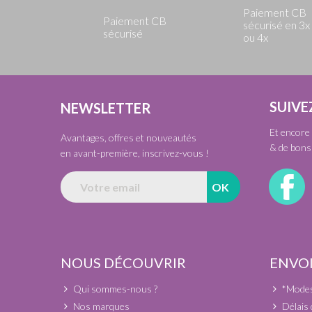
Paiement CB
Paiement CB
sécurisé en 3x
sécurisé
ou 4x
SUIVE
NEWSLETTER
Et encore 
Avantages, offres et nouveautés
& de bons 
en avant-première, inscrivez-vous !
NOUS DÉCOUVRIR
ENVOI
Qui sommes-nous ?
*Modes 
Nos marques
Délais 