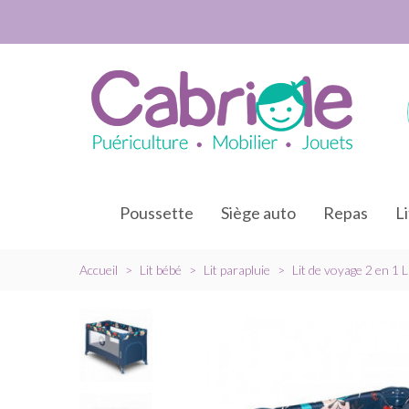
Poussette
Siège auto
Repas
L
Accueil
>
Lit bébé
>
Lit parapluie
>
Lit de voyage 2 en 1 