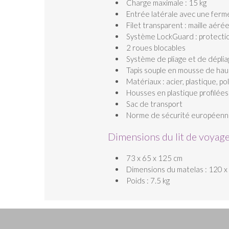
Charge maximale : 15 kg
Entrée latérale avec une ferme
Filet transparent : maille aérée
Système LockGuard : protection
2 roues blocables
Système de pliage et de dépliage
Tapis souple en mousse de haute
Matériaux : acier, plastique, p
Housses en plastique profilées
Sac de transport
Norme de sécurité européenn
Dimensions du lit de voyage 
73 x 65 x 125 cm
Dimensions du matelas : 120 x 
Poids : 7.5 kg