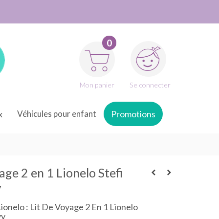
0
Mon panier
Se connecter
x
Véhicules pour enfant
Promotions
age 2 en 1 Lionelo Stefi
y
Lionelo : Lit De Voyage 2 En 1 Lionelo
vy