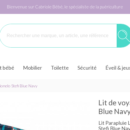
Bienvenue sur Cabriole Bébé, le spécialiste de la puériculture
it bébé
Mobilier
Toilette
Sécurité
Éveil & jeu
Lionelo Stefi Blue Navy
Lit de voy
Blue Nav
Lit Parapluie 
Stefi Blue Na