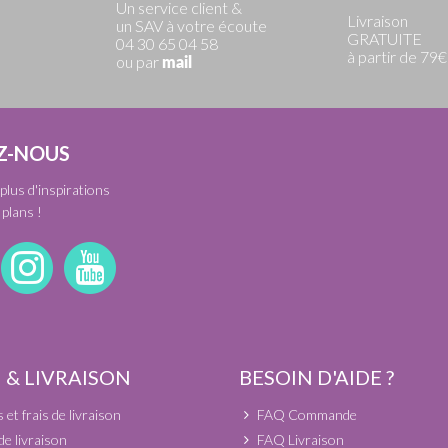
Un service client &
Livraison
un SAV à votre écoute
GRATUITE
04 30 65 04 58
à partir de 79€
ou par
mail
Z-NOUS
plus d'inspirations
plans !
 & LIVRAISON
BESOIN D'AIDE ?
et frais de livraison
FAQ Commande
de livraison
FAQ Livraison